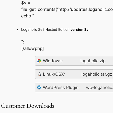
$v =
file_get_contents(“http://updates.logaholic.c
echo “
Logaholic Self Hosted Edition
version $v
:
“;
[/allowphp]
Windows:
logaholic.zip
Linux/OSX:
logaholic.tar.gz
WordPress Plugin:
wp-logaholic.
Customer Downloads