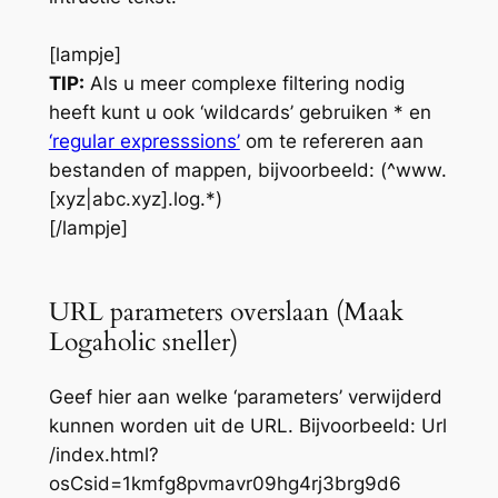
[lampje]
TIP:
Als u meer complexe filtering nodig
heeft kunt u ook ‘wildcards’ gebruiken * en
‘regular expresssions’
om te refereren aan
bestanden of mappen, bijvoorbeeld: (^www.
[xyz|abc.xyz].log.*)
[/lampje]
URL parameters overslaan (Maak
Logaholic sneller)
Geef hier aan welke ‘parameters’ verwijderd
kunnen worden uit de URL. Bijvoorbeeld: Url
/index.html?
osCsid=1kmfg8pvmavr09hg4rj3brg9d6