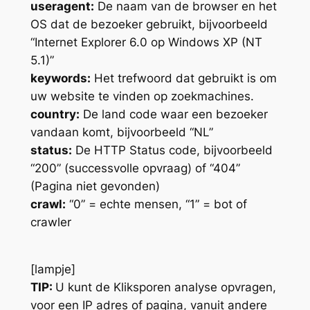
useragent:
De naam van de browser en het
OS dat de bezoeker gebruikt, bijvoorbeeld
“Internet Explorer 6.0 op Windows XP (NT
5.1)”
keywords:
Het trefwoord dat gebruikt is om
uw website te vinden op zoekmachines.
country:
De land code waar een bezoeker
vandaan komt, bijvoorbeeld “NL”
status:
De HTTP Status code, bijvoorbeeld
“200” (successvolle opvraag) of “404”
(Pagina niet gevonden)
crawl:
“0” = echte mensen, “1” = bot of
crawler
[lampje]
TIP:
U kunt de Kliksporen analyse opvragen,
voor een IP adres of pagina, vanuit andere